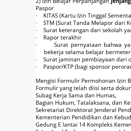
2) Izin Belajar Perpanjangan
Jenjang
Paspor
KITAS (Kartu Izin Tinggal Sementa
·
STM (Surat Tanda Melapor dari Ke
·
Surat keterangan dari sekolah ya
·
Rapor terakhir
·
Surat pernyataan bahwa yan
·
bekerja selama belajar bermeter
Surat jaminan pembiayaan dari 
·
Paspor/KTP (bagi sponsor perora
·
Mengisi Formulir Permohonan Izin B
Formulir yang telah diisi serta dok
Subag Kerja Sama dan Humas,
Bagian Hukum, Tatalaksana, dan Ke
Sekretariat Direktorat Jenderal Pe
Kementerian Pendidikan dan Kebu
Gedung E lantai 14 Kompleks Keme