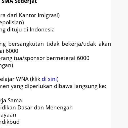
 SMA Sederjat
ra dari Kantor Imigrasi)
polisian)
ng dituju di Indonesia
g bersangkutan tidak bekerja/tidak akan
ai 6000
orang tua/sponsor bermeterai 6000
ngan)
elajar WNA (klik
di sini
)
umen yang diperlukan dibawa langsung ke:
rja Sama
ndidikan Dasar dan Menengah
dayaan
ndikbud