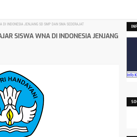
NA DI INDONESIA JENJANG SD SMP DAN SMA SEDERAJAT
IN
AJAR SISWA WNA DI INDONESIA JENJANG
Info 
SO