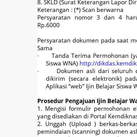
8. SKLD (Surat Keterangan Lapor Diri 
Keterangan : (*) Scan berwarna
Persyaratan nomor 3 dan 4 harus
Rp.6000
Persyaratan dokumen pada saat me
Sama
Tanda Terima Permohonan (yang
·
Siswa WNA)
http://dikdas.kemdik
Dokumen asli dari seluruh
·
dikirim (secara elektronik) p
Aplikasi ”web” Ijin Belajar Siswa
Prosedur Pengajuan Ijin Belajar W
1. Mengisi formulir permohonan el
yang disediakan di Portal Kemdikna
2. Unggah (Upload ) berkas-berka
pemindaian (scanning) dokumen asl