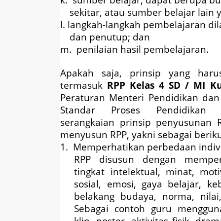
sekitar, atau sumber belajar lain 
l. langkah-langkah pembelajaran di
dan penutup; dan
m. penilaian hasil pembelajaran.
Apakah saja, prinsip yang har
termasuk
RPP Kelas 4 SD / MI Ku
Peraturan Menteri Pendidikan da
Standar Proses Pendidikan
serangkaian prinsip penyusunan 
menyusun RPP, yakni sebagai beriku
1. Memperhatikan perbedaan indivi
RPP disusun dengan memper
tingkat intelektual, minat, mo
sosial, emosi, gaya belajar, k
belakang budaya, norma, nila
Sebagai contoh guru mengguna
klip, poster, aktivitas fisik, d