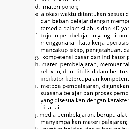
d. materi pokok;
e. alokasi waktu ditentukan sesuai
dan beban belajar dengan mempe
tersedia dalam silabus dan KD yan
f. tujuan pembelajaran yang diru
menggunakan kata kerja operasion
mencakup sikap, pengetahuan, da
g. kompetensi dasar dan indikator
h. materi pembelajaran, memuat fak
relevan, dan ditulis dalam bentu
indikator ketercapaian kompetens
i. metode pembelajaran, digunaka
suasana belajar dan proses pemb
yang disesuaikan dengan karakter
dicapai;
j. media pembelajaran, berupa ala
menyampaikan materi pelajaran;
k. sumber belajar, dapat berupa bu