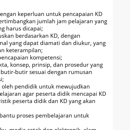
 dengan keperluan untuk pencapaian KD
rtimbangkan jumlah jam pelajaran yang
g harus dicapai;
muskan berdasarkan KD, dengan
al yang dapat diamati dan diukur, yang
n keterampilan;
 pencapaian kompetensi;
ta, konsep, prinsip, dan prosedur yang
k butir-butir sesuai dengan rumusan
i;
n oleh pendidik untuk mewujudkan
elajaran agar peserta didik mencapai KD
istik peserta didik dan KD yang akan
t bantu proses pembelajaran untuk
ku, media cetak dan elektronik, alam