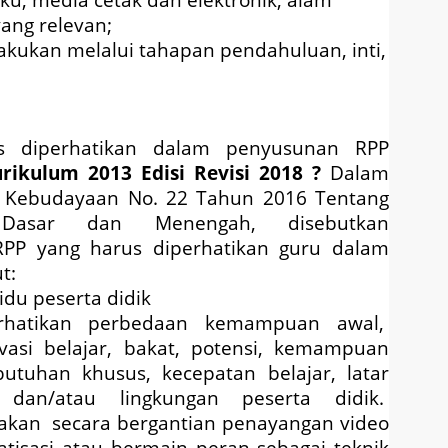
yang relevan;
lakukan melalui tahapan pendahuluan, inti,
us diperhatikan dalam penyusunan RPP
rikulum 2013 Edisi Revisi 2018
?
Dalam
n Kebudayaan No. 22 Tahun 2016 Tentang
 Dasar dan Menengah, disebutkan
RPP yang harus diperhatikan guru dalam
t:
du peserta didik
hatikan perbedaan kemampuan awal,
tivasi belajar, bakat, potensi, kemampuan
ebutuhan khusus, kecepatan belajar, latar
i, dan/atau lingkungan peserta didik.
kan secara bergantian penayangan video
ramatisasi atau bermain peran sebagai teknik