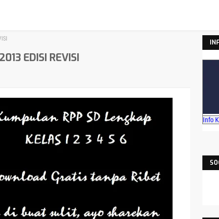
ISI
IN
013 EDISI REVISI
Info 
SO