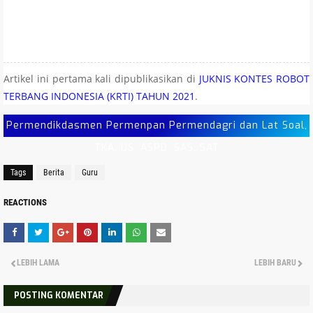
Artikel ini pertama kali dipublikasikan di
JUKNIS KONTES ROBOT
TERBANG INDONESIA (KRTI) TAHUN 2021
.
Permendikdasmen Permenpan Permendagri dan Lat Soal,
TKA, US, ASPD, SAS, SAT
Tags
Berita
Guru
REACTIONS
LEBIH LAMA
LEBIH BARU
POSTING KOMENTAR