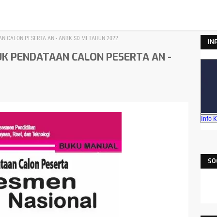
N CALON PESERTA AN - ANBK SD MI TAHUN 2022
IN
UK PENDATAAN CALON PESERTA AN -
Info 
SO