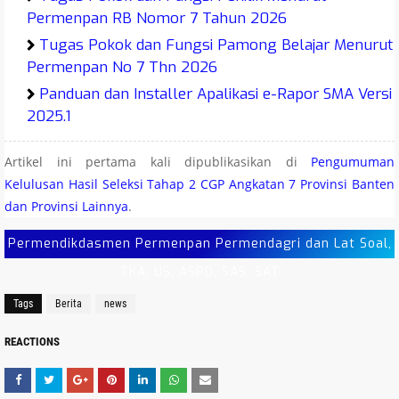
Permenpan RB Nomor 7 Tahun 2026
Tugas Pokok dan Fungsi Pamong Belajar Menurut
Permenpan No 7 Thn 2026
Panduan dan Installer Apalikasi e-Rapor SMA Versi
2025.1
Jadwal Pendaftaran Pengelola Kampung Nelayan
Artikel ini pertama kali dipublikasikan di
Pengumuman
Merah Putih (KNMP) Tahun 2026
Kelulusan Hasil Seleksi Tahap 2 CGP Angkatan 7 Provinsi Banten
Juknis O2SN SMA MA SMK Tahun 2026
dan Provinsi Lainnya
.
Juknis O2SN SMP MTs Tahun 2026
Permendikdasmen Permenpan Permendagri dan Lat Soal,
Juknis O2SN SD MI Tahun 2026
Latihan Soal Sumatif Antar Jenjang SD MI Tahun
TKA, US, ASPD, SAS, SAT
2026
Tags
Berita
news
Latihan Soal Sumatif Antar Jenjang SMP MTs Tahun
2026
REACTIONS
Latihan Soal Sumatif Antar Jenjang SMA Tahun
2026