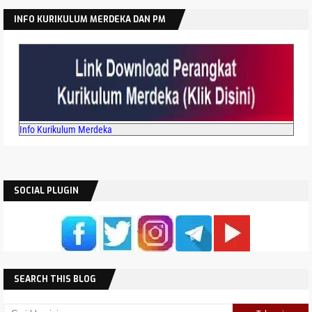
Latihan Soal Asesmen Sumatif Akhir Jenjang SMP
INFO KURIKULUM MERDEKA DAN PM
Tahun 2026
Info Kurikulum Merdeka
SOCIAL PLUGIN
SEARCH THIS BLOG