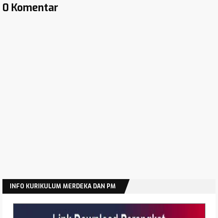
Partisipasi Semesta Pendidikan Bermutu
0 Komentar
Permendikdasmen Nomor 6 Tahun 2026
Permendikdasmen Nomor 5 Tahun 2026
Manajemen Risiko Pembangunan Nasional
Pedoman Penyusunan Renstra Satker Kemenag
Tahun 2025-2029
Permendikdasmen Nomor 2 Tahun 2026 Tentang
Tata Naskah Dinas Kemendikdasmen
Permendikdasmen Nomor 1 Tahun 2026 Tentang
Standar Proses
Hasil Akreditasi SD SMP SMA SMK Jawa Timur
Tahun 2025
Modul Edukasi Gizi Program MBG Jenjang SMA SMK
Latihan Soal Asesmen Sumatif Akhir Jenjang SMP
INFO KURIKULUM MERDEKA DAN PM
Tahun 2026
Latihan Soal Asesmen Sumatif Akhir Jenjang SMA