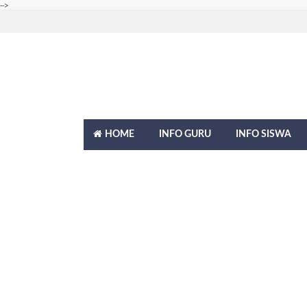
-->
HOME
INFO GURU
INFO SISWA