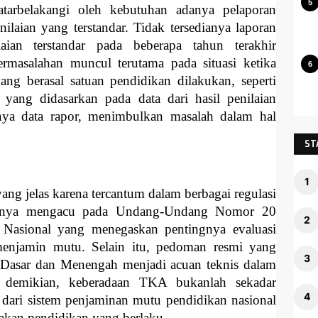
rbelakangi oleh kebutuhan adanya pelaporan
ilaian yang terstandar. Tidak tersedianya laporan
aian terstandar pada beberapa tahun terakhir
rmasalahan muncul terutama pada situasi ketika
ng berasal satuan pendidikan dilakukan, seperti
i yang didasarkan pada data dari hasil penilaian
nya data rapor, menimbulkan masalah dalam hal
ST
g jelas karena tercantum dalam berbagai regulasi
satunya mengacu pada Undang-Undang Nomor 20
 Nasional yang menegaskan pentingnya evaluasi
menjamin mutu. Selain itu, pedoman resmi yang
n Dasar dan Menengah menjadi acuan teknis dalam
 demikian, keberadaan TKA bukanlah sekadar
n dari sistem penjaminan mutu pendidikan nasional
jakan pendidikan yang berlaku.