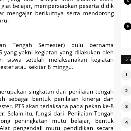
 giat belajar, mempersiapkan peserta didik
ar mengajar berikutnya serta mendorong
uru.
aian Tengah Semester)
dulu bernama
S
yang
yakni
kegiatan yang dilakukan oleh
n siswa
setelah melaksanakan kegiatan
ST
ester
atau sekitar 8 minggu.
erupakan singkatan dari penilaian tengah
lah sebagai bentuk penilaian kinerja dan
ster. PTS akan terlaksana pada pekan ke-8
er.
Selain itu
, fungsi dari Penilaian Tengah
rong peningkatan mutu belajar
,
Bentuk
Alat pengendali mutu pendidikan secara