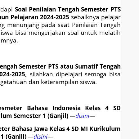
adapi
Soal
Penilaian Tengah Semester PTS
un Pelajaran 2024-2025
sebaiknya pelajar
ang menunjang pada saat Penilaian Tengah
siswa bisa mengerjakan soal untuk melatih
umnya.
Tengah Semester PTS atau Sumatif Tengah
024-2025
,
silahkan dipelajari semoga bisa
etahuan dan keterampilan siswa.
esmeter
Bahasa Indonesia Kelas 4
SD
ulum
Semester 1 (Ganjil)
—
disini
—
eter
Bahasa Jawa Kelas 4
SD MI
Kurikulum
1 (Ganjil)
—
disini
—