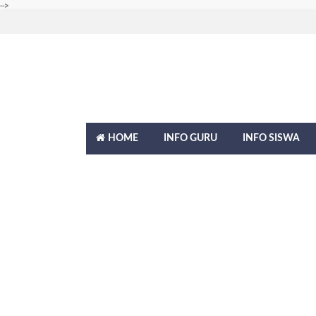
-->
HOME
INFO GURU
INFO SISWA