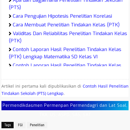
Apa dan Bagaimana Penelitian Tindakan Sekolah
(PTS)
Cara Pengujian Hipotesis Penelitian Korelasi
Cara Membuat Penelitian Tindakan Kelas (PTK)
Validitas Dan Reliabilitas Penelitian Tindakan Kelas
(PTK)
Contoh Laporan Hasil Penelitian Tindakan Kelas
(PTK) Lengkap Matematika SD Kelas VI
Contoh Laporan Hasil Penelitian Tindakan Kelas
(PTK) SD Kelas VI Matematika Lengkap
Contoh Laporan Hasil Penelitian Tindakan Kelas
Artikel ini pertama kali dipublikasikan di
Contoh Hasil Penelitian
(PTK) IPS SD Kelas IV
Tindakan Sekolah (PTS) Lengkap
.
Contoh Laporan Hasil Penelitian Tindakan Kelas
(PTK) PAI SD Kelas V
Permendikdasmen Permenpan Permendagri dan Lat Soal,
Contoh Laporan Hasil Penelitian Tindakan Kelas
TKA, US, ASPD, SAS, SAT
(PTK) IPS SD Kelas V
Tags
FGI
Penelitian
Contoh Laporan Hasil Penelitian Tindakan Kelas