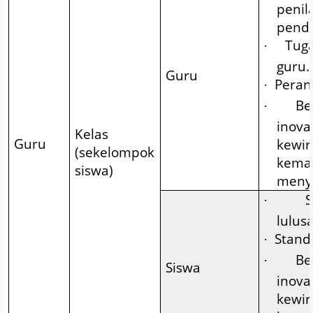
peni
pendi
Tuga
·
guru.
Guru
Peran
·
Ber
·
ino
Kelas
Guru
kewi
(sekelompok
kema
siswa)
menye
S
·
lulus
Standa
·
Ber
·
Siswa
ino
kewi