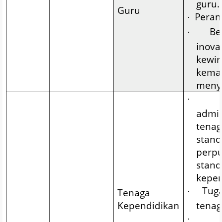
guru.
Guru
Peran
·
Ber
·
ino
kewi
kema
menye
·
admi
tena
sta
per
sta
kepen
Tuga
·
Tenaga
Kependidikan
tenag
·