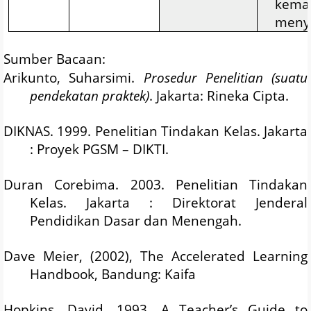
kema
menye
Sumber Bacaan:
Arikunto, Suharsimi.
Prosedur Penelitian (suatu
pendekatan praktek)
. Jakarta: Rineka Cipta.
DIKNAS. 1999. Penelitian Tindakan Kelas. Jakarta
: Proyek PGSM – DIKTI.
Duran Corebima. 2003. Penelitian Tindakan
Kelas. Jakarta : Direktorat Jenderal
Pendidikan Dasar dan Menengah.
Dave Meier, (2002), The Accelerated Learning
Handbook, Bandung: Kaifa
Hopkins, David. 1993. A Teacher’s Guide to