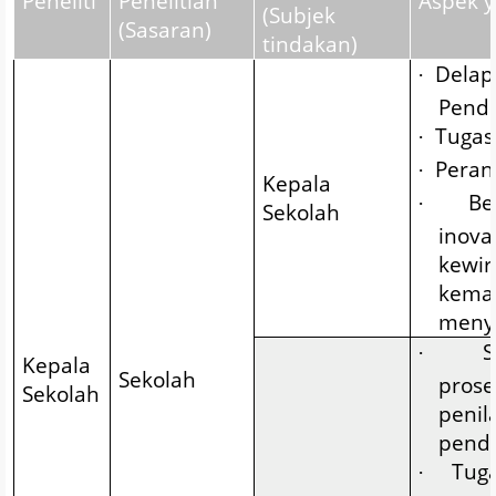
Peneliti
Penelitian
Aspek y
(Subjek
(Sasaran)
tindakan)
Delap
·
Pendi
Tugas
·
Peran
·
Kepala
Ber
·
Sekolah
ino
kewi
kema
menye
S
·
Kepala
Sekolah
pro
Sekolah
peni
pendi
Tuga
·