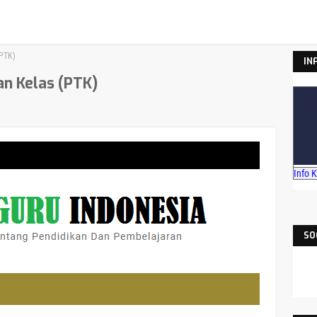
(PTK)
IN
an Kelas (PTK)
Info 
SO