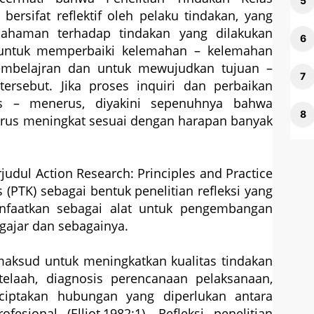
ersifat reflektif oleh pelaku tindakan, yang
ahaman terhadap tindakan yang dilakukan
 untuk memperbaiki kelemahan – kelemahan
embelajran dan untuk mewujudkan tujuan –
ersebut. Jika proses inquiri dan perbaikan
us – menerus, diyakini sepenuhnya bahwa
rus meningkat sesuai dengan harapan banyak
judul Action Research: Principles and Practice
(PTK) sebagai bentuk penelitian refleksi yang
anfaatkan sebagai alat untuk pengembangan
ajar dan sebagainya.
 maksud untuk meningkatkan kualitas tindakan
telaah, diagnosis perencanaan pelaksanaan,
iptakan hubungan yang diperlukan antara
sional (Elliot,1982:1). Refleksi penelitian