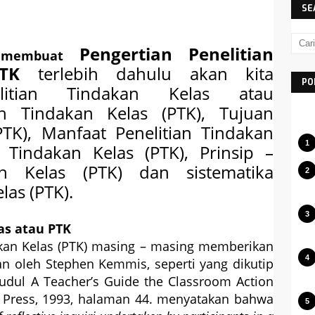
SE
Pengertian Penelitian
membuat
 PTK
terlebih dahulu akan kita
PO
elitian Tindakan Kelas atau
tian Tindakan Kelas (PTK),
Tujuan
(PTK), Manfaat
Penelitian Tindakan
n Tindakan Kelas (PTK),
Prinsip –
an Kelas (PTK) dan sistematika
las (PTK).
as atau PTK
akan Kelas (PTK) masing – masing memberikan
an oleh Stephen Kemmis, seperti yang dikutip
udul A Teacher’s Guide the Classroom Action
ty Press, 1993, halaman 44. menyatakan bahwa