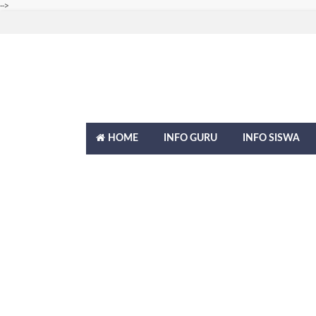
-->
HOME
INFO GURU
INFO SISWA