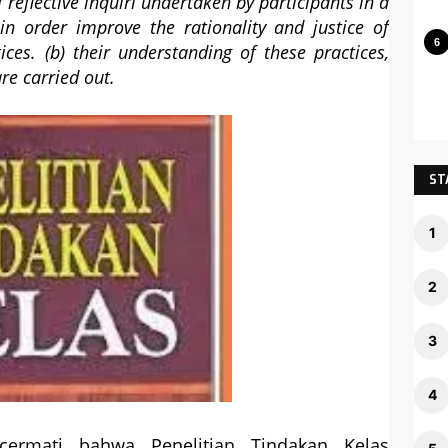
f reflective inquiri undertaken by participants in a
 in order improve the rationality and justice of
ices. (b) their understanding of these practices,
are carried out.
ST
icermati bahwa Penelitian Tindakan Kelas