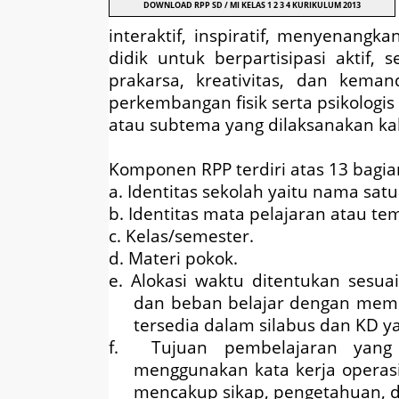
DOWNLOAD RPP SD / MI KELAS 1 2 3 4 KURIKULUM 2013
interaktif, inspiratif, menyenangk
didik untuk berpartisipasi aktif
prakarsa, kreativitas, dan kema
perkembangan fisik serta psikologis
atau subtema yang dilaksanakan kal
Komponen RPP terdiri atas 13 bagia
a. Identitas sekolah yaitu nama sat
b. Identitas mata pelajaran atau t
c. Kelas/semester.
d. Materi pokok.
e. Alokasi waktu ditentukan sesu
dan beban belajar dengan memp
tersedia dalam silabus dan KD ya
f. Tujuan pembelajaran yang
menggunakan kata kerja operasi
mencakup sikap, pengetahuan, d