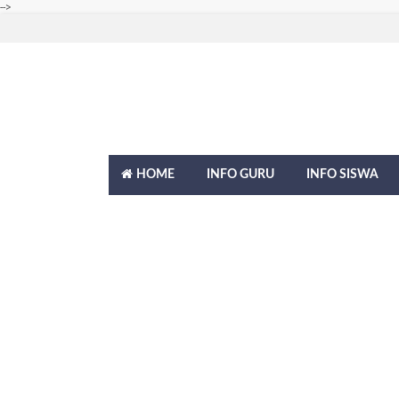
-->
HOME
INFO GURU
INFO SISWA