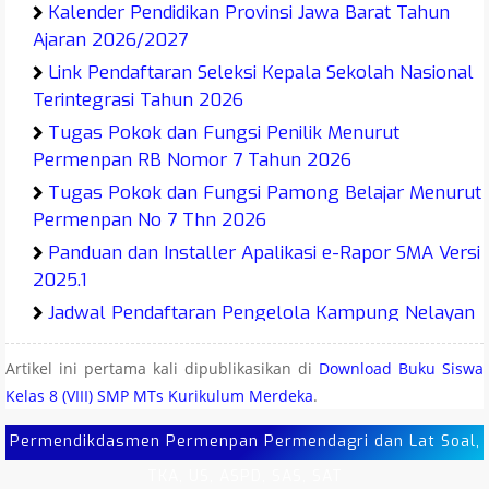
Kalender Pendidikan Provinsi Jawa Barat Tahun
Ajaran 2026/2027
Link Pendaftaran Seleksi Kepala Sekolah Nasional
Terintegrasi Tahun 2026
Tugas Pokok dan Fungsi Penilik Menurut
Permenpan RB Nomor 7 Tahun 2026
Tugas Pokok dan Fungsi Pamong Belajar Menurut
Permenpan No 7 Thn 2026
Panduan dan Installer Apalikasi e-Rapor SMA Versi
2025.1
Jadwal Pendaftaran Pengelola Kampung Nelayan
Merah Putih (KNMP) Tahun 2026
Artikel ini pertama kali dipublikasikan di
Download Buku Siswa
Juknis O2SN SMA MA SMK Tahun 2026
Kelas 8 (VIII) SMP MTs Kurikulum Merdeka
.
Juknis O2SN SMP MTs Tahun 2026
Juknis O2SN SD MI Tahun 2026
Permendikdasmen Permenpan Permendagri dan Lat Soal,
Latihan Soal Sumatif Antar Jenjang SD MI Tahun
TKA, US, ASPD, SAS, SAT