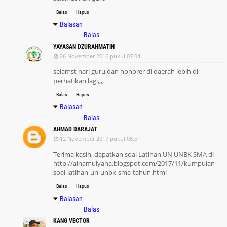
Balas
Hapus
Balasan
Balas
YAYASAN DZURAHMATIN
26 November 2016 pukul 07.04
selamst hari guru,dan honorer di daerah lebih di
perhatikan lagi,,,,
Balas
Hapus
Balasan
Balas
AHMAD DARAJAT
12 November 2017 pukul 08.51
Terima kasih, dapatkan soal Latihan UN UNBK SMA di
http://ainamulyana.blogspot.com/2017/11/kumpulan-
soal-latihan-un-unbk-sma-tahun.html
Balas
Hapus
Balasan
Balas
KANG VECTOR