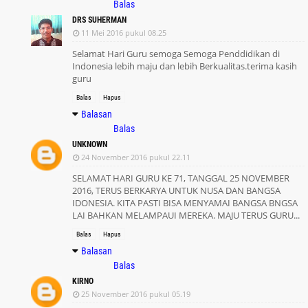
Balas
Kompetensi Guru Abad 21
DRS SUHERMAN
Latihan Soal SAS PAS Kelas 1 SD Kurikulum
11 Mei 2016 pukul 08.25
Merdeka
Selamat Hari Guru semoga Semoga Penddidikan di
Indonesia lebih maju dan lebih Berkualitas.terima kasih
Linieritas Kualifikasi Akademik Dengan Bidang Studi
guru
PPG Guru Tahun 2025
Balas
Hapus
Latihan Soal ANBK SD Literasi dan Numerasi Tahun
Balasan
2025 2026
Balas
UNKNOWN
Perka BSKAP Nomor 047/H/AN/2025 Tentang
24 November 2016 pukul 22.11
Kerangka Asesmen TKA SD SMP
SELAMAT HARI GURU KE 71, TANGGAL 25 NOVEMBER
Contoh RPP Pembelajaran Mendalam Bahasa
2016, TERUS BERKARYA UNTUK NUSA DAN BANGSA
Indonesa SMP MTS BAB 3
IDONESIA. KITA PASTI BISA MENYAMAI BANGSA BNGSA
LAI BAHKAN MELAMPAUI MEREKA. MAJU TERUS GURU...
Balas
Hapus
Balasan
Balas
KIRNO
25 November 2016 pukul 05.19