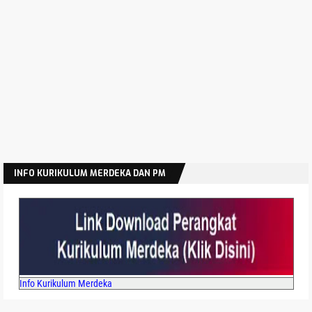
Permendikdasmen Nomor 2 Tahun 2026 Tentang
Tata Naskah Dinas Kemendikdasmen
Permendikdasmen Nomor 1 Tahun 2026 Tentang
Standar Proses
Hasil Akreditasi SD SMP SMA SMK Jawa Timur
Tahun 2025
Modul Edukasi Gizi Program MBG Jenjang SMA SMK
Latihan Soal Asesmen Sumatif Akhir Jenjang SMP
Tahun 2026
INFO KURIKULUM MERDEKA DAN PM
Latihan Soal Asesmen Sumatif Akhir Jenjang SMA
Tahun 2026
Info Kurikulum Merdeka