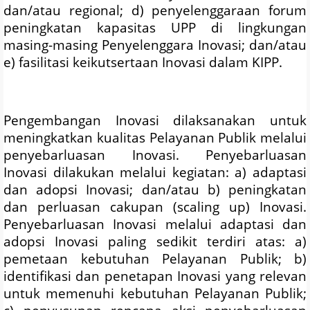
dan/atau regional; d) penyelenggaraan forum
peningkatan kapasitas UPP di lingkungan
masing-masing Penyelenggara Inovasi; dan/atau
e) fasilitasi keikutsertaan Inovasi dalam KIPP.
Pengembangan Inovasi dilaksanakan untuk
meningkatkan kualitas Pelayanan Publik melalui
penyebarluasan Inovasi. Penyebarluasan
Inovasi dilakukan melalui kegiatan: a) adaptasi
dan adopsi Inovasi; dan/atau b) peningkatan
dan perluasan cakupan (scaling up) Inovasi.
Penyebarluasan Inovasi melalui adaptasi dan
adopsi Inovasi paling sedikit terdiri atas: a)
pemetaan kebutuhan Pelayanan Publik; b)
identifikasi dan penetapan Inovasi yang relevan
untuk memenuhi kebutuhan Pelayanan Publik;