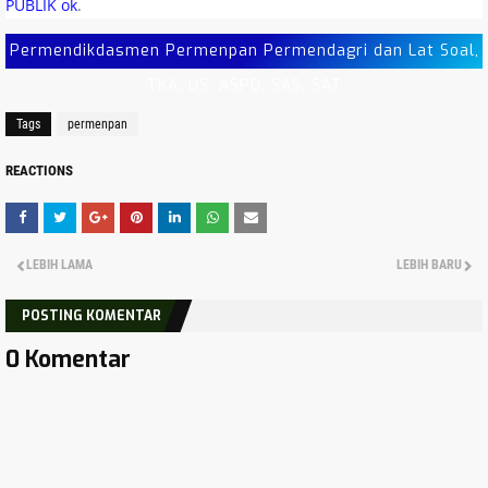
PUBLIK ok
.
Juknis O2SN SD MI Tahun 2026
Permendikdasmen Permenpan Permendagri dan Lat Soal,
Latihan Soal Sumatif Antar Jenjang SD MI Tahun
2026
TKA, US, ASPD, SAS, SAT
Latihan Soal Sumatif Antar Jenjang SMP MTs Tahun
Tags
permenpan
2026
Latihan Soal Sumatif Antar Jenjang SMA Tahun
REACTIONS
2026
Juknis Pencairan TPG Guru PAI Tahun 2026
POS UM Tahun 2026 Tahun Pelajaran 2025/2026
LEBIH LAMA
LEBIH BARU
Permendikdasmen Nomor 3 Tahun 2026 Tentang
POSTING KOMENTAR
Partisipasi Semesta Pendidikan Bermutu
0 Komentar
Permendikdasmen Nomor 6 Tahun 2026
Permendikdasmen Nomor 5 Tahun 2026
Manajemen Risiko Pembangunan Nasional
Pedoman Penyusunan Renstra Satker Kemenag
Tahun 2025-2029