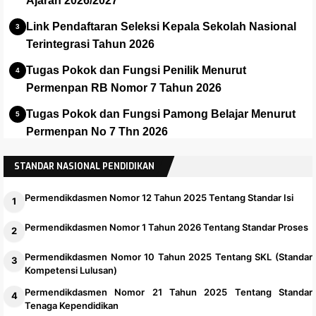
Ajaran 2026/2027
Link Pendaftaran Seleksi Kepala Sekolah Nasional
Terintegrasi Tahun 2026
Tugas Pokok dan Fungsi Penilik Menurut
Permenpan RB Nomor 7 Tahun 2026
Tugas Pokok dan Fungsi Pamong Belajar Menurut
Permenpan No 7 Thn 2026
Panduan dan Installer Apalikasi e-Rapor SMA Versi
STANDAR NASIONAL PENDIDIKAN
2025.1
Permendikdasmen Nomor 12 Tahun 2025 Tentang Standar Isi
Permendikdasmen Nomor 1 Tahun 2026 Tentang Standar Proses
Permendikdasmen Nomor 10 Tahun 2025 Tentang SKL (Standar
Kompetensi Lulusan)
Permendikdasmen Nomor 21 Tahun 2025 Tentang Standar
Tenaga Kependidikan