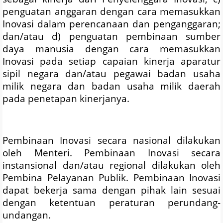
penguatan anggaran dengan cara memasukkan
Inovasi dalam perencanaan dan penganggaran;
dan/atau d) penguatan pembinaan sumber
daya manusia dengan cara memasukkan
Inovasi pada setiap capaian kinerja aparatur
sipil negara dan/atau pegawai badan usaha
milik negara dan badan usaha milik daerah
pada penetapan kinerjanya.
Pembinaan Inovasi secara nasional dilakukan
oleh Menteri. Pembinaan Inovasi secara
instansional dan/atau regional dilakukan oleh
Pembina Pelayanan Publik. Pembinaan Inovasi
dapat bekerja sama dengan pihak lain sesuai
dengan ketentuan peraturan perundang-
undangan.