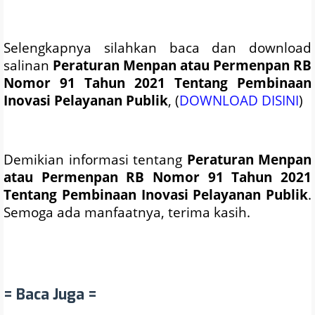
Selengkapnya silahkan baca dan download
salinan
Peraturan Menpan atau Permenpan RB
Nomor
91 Tahun 2021 Tentang Pembinaan
Inovasi Pelayanan Publik
, (
DOWNLOAD DISINI
)
Demikian informasi tentang
Peraturan Menpan
atau Permenpan RB Nomor
91 Tahun 2021
Tentang Pembinaan Inovasi Pelayanan Publik
.
Semoga ada manfaatnya, terima kasih.
= Baca Juga =