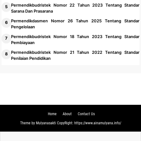
Permendikbudristek Nomor 22 Tahun 2023 Tentang Standar
Sarana Dan Prasarana
Permendikdasmen Nomor 26 Tahun 2025 Tentang Standar
Pengelolaan
Permendikbudristek Nomor 18 Tahun 2023 Tentang Standar
Pembiayaan
Permendikbudristek Nomor 21 Tahun 2022 Tentang Standar
Penilaian Pendidikan
Home
About
Contact Us
Theme
by
Mulyanasakti
CopyRight:
https://www.ainamulyana.info/