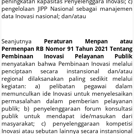
peningkatan kapasitas Penyelenggara Inovasi; c)
pengelolaan JIPP Nasional sebagai manajemen
data Inovasi nasional; dan/atau
Seanjutnya
Peraturan Menpan atau
Permenpan RB Nomor
91 Tahun 2021 Tentang
Pembinaan Inovasi Pelayanan Publik
menyatakan bahwa Pembinaan Inovasi melalui
penciptaan secara instansional dan/atau
regional dilaksanakan paling sedikit melalui
kegiatan: a) pelibatan pegawai dalam
memunculkan ide Inovasi untuk menyelesaikan
permasalahan dalam pemberian pelayanan
publik; b) penyelenggaraan forum konsultasi
publik untuk mendapat ide/masukan dari
masyarakat; c) penyelenggaraan kompetisi
Inovasi atau sebutan lainnya secara instansional