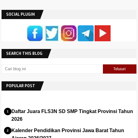
SOCIAL PLUGIN
SEARCH THIS BLOG
POPULAR POST
Daftar Juara FLS3N SD SMP Tingkat Provinsi Tahun
2026
Kalender Pendidikan Provinsi Jawa Barat Tahun