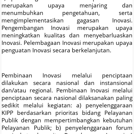
merupakan upaya menjaring dan
menumbuhkan pengetahuan, serta
mengimplementasikan gagasan Inovasi.
Pengembangan Inovasi merupakan upaya
meningkatkan kualitas dan menyebarluaskan
Inovasi. Pelembagaan Inovasi merupakan upaya
penguatan Inovasi secara berkelanjutan.
Pembinaan Inovasi melalui penciptaan
dilakukan secara nasional dan instansional
dan/atau regional. Pembinaan Inovasi melalui
penciptaan secara nasional dilaksanakan paling
sedikit melalui kegiatan: a) penyelenggaraan
KIPP berdasarkan prioritas bidang Pelayanan
Publik dengan mempertimbangkan kebutuhan
Pelayanan Publik; b) penyelenggaraan forum