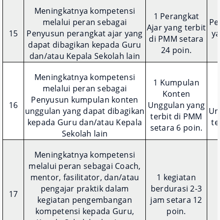
Meningkatnya kompetensi
1 Perangkat
melalui peran sebagai
Pe
Ajar yang terbit
15
Penyusun perangkat ajar yang
ya
di PMM setara
dapat dibagikan kepada Guru
24 poin.
dan/atau Kepala Sekolah lain
Meningkatnya kompetensi
1 Kumpulan
melalui peran sebagai
Konten
Penyusun kumpulan konten
16
Unggulan yang
unggulan yang dapat dibagikan
Un
terbit di PMM
kepada Guru dan/atau Kepala
te
setara 6 poin.
Sekolah lain
Meningkatnya kompetensi
melalui peran sebagai Coach,
mentor, fasilitator, dan/atau
1 kegiatan
pengajar praktik dalam
berdurasi 2-3
17
kegiatan pengembangan
jam setara 12
kompetensi kepada Guru,
poin.