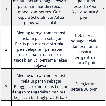
melalui peran sebagai Peserta
1 pelatihan
pelatihan mandiri sesuai
beserta Aksi
1
Ser
model kompetensi Guru,
Nyata setara 8
Kepala Sekolah, dan/atau
poin.
pengawas sekolah
Meningkatnya kompetensi
1 observasi
melalui peran sebagai
sebagai pelaku
Partisipan observasi praktik
dan pengamat
2
pembelajaran (persiapan,
secara
pelaksanaan, dan diskusi
bergantian
tindak lanjut) bersama rekan
setara 8 poin.
sejawat
Meningkatnya kompetensi
melalui peran sebagai
3 kegiatan
3
Penggerak komunitas belajar
setara 36 poin.
dengan mengadakan minimal 3
kegiatan berbagi praktik baik