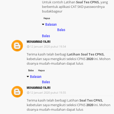
Untuk contoh Latihan
Soal Tes CPNS,
yang
Permendikdasmen Nomor 1 Tahun 2026 Tentang
berbentuk aplikasi CAT SKD passwordnya
Standar Proses
budakbageur
Hasil Akreditasi SD SMP SMA SMK Jawa Timur
Hapus
Tahun 2025
Balasan
Balas
Modul Edukasi Gizi Program MBG Jenjang SMA SMK
Balas
Latihan Soal Asesmen Sumatif Akhir Jenjang SMP
MUHAMMAD FAJRI
Tahun 2026
12 Januari 2020 pukul 19.54
Latihan Soal Asesmen Sumatif Akhir Jenjang SMA
Terima kasih telah berbagi
Latihan Soal Tes CPNS,
kebetulan saya mengikuti seleksi CPNS
2020
ini. Mohon
Tahun 2026
doanya mudah-mudahan dapat lulus
Balas
Hapus
Balasan
Balas
MUHAMMAD FAJRI
12 Januari 2020 pukul 19.55
Terima kasih telah berbagi Latihan
Soal Tes CPNS,
kebetulan saya mengikuti seleksi CPNS
2020
ini. Mohon
doanya mudah-mudahan dapat lulus