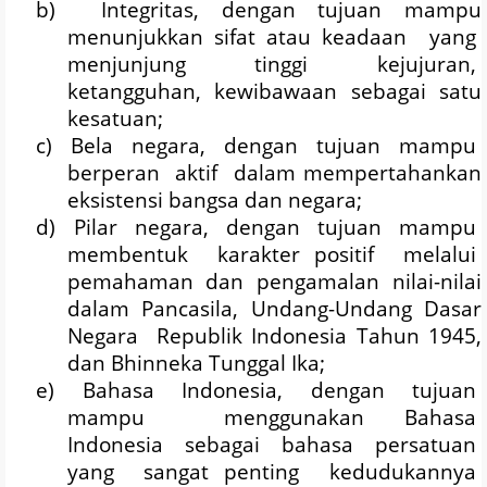
b)
Integritas, dengan tujuan mampu
menunjukkan sifat atau keadaan
yang
menjunjung
tinggi
kejujuran,
ketangguhan, kewibawaan sebagai satu
kesatuan;
c)
Bela
negara,
dengan
tujuan
mampu
berperan
aktif
dalam mempertahankan
eksistensi bangsa dan negara;
d)
Pilar
negara,
dengan
tujuan
mampu
membentuk
karakter positif
melalui
pemahaman
dan
pengamalan
nilai-nilai
dalam
Pancasila,
Undang-Undang
Dasar
Negara
Republik Indonesia Tahun 1945,
dan Bhinneka Tunggal Ika;
e)
Bahasa
Indonesia,
dengan
tujuan
mampu
menggunakan Bahasa
Indonesia
sebagai
bahasa
persatuan
yang
sangat penting
kedudukannya