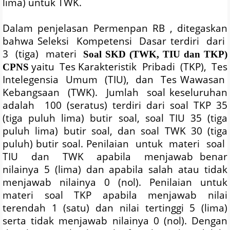
lima) untuk TWK.
Dalam penjelasan Permenpan RB , ditegaskan
bahwa Seleksi
Kompetensi
Dasar terdiri
dari
3
(tiga)
materi
Soal SKD (TWK, TIU dan TKP)
yaitu
Tes Karakteristik
Pribadi
(TKP),
Tes
CPNS
Intelegensia
Umum
(TIU),
dan
Tes Wawasan
Kebangsaan
(TWK).
Jumlah
soal keseluruhan
adalah
100 (seratus) terdiri dari soal TKP 35
(tiga puluh lima) butir soal, soal TIU 35 (tiga
puluh lima) butir soal, dan soal TWK 30 (tiga
puluh) butir soal. Penilaian
untuk
materi
soal
TIU
dan
TWK
apabila
menjawab benar
nilainya 5 (lima) dan apabila salah atau tidak
menjawab nilainya 0 (nol). Penilaian untuk
materi soal TKP apabila menjawab nilai
terendah 1 (satu) dan nilai tertinggi 5 (lima)
serta tidak menjawab nilainya 0 (nol). Dengan