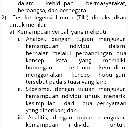
dalam
kehidupan
bermasyarakat,
berbangsa, dan bernegara.
2)
Tes Intelegensi Umum (TIU) dimaksudkan
untuk menilai:
a)
Kemampuan verbal, yang meliputi:
i.
Analogi,
dengan
tujuan
mengukur
kemampuan individu
dalam
bernalar
melalui
perbandingan
dua
konsep
kata
yang
memiliki
hubungan
tertentu kemudian
menggunakan
konsep
hubungan
tersebut pada situasi yang lain;
ii.
Silogisme,
dengan
tujuan
mengukur
kemampuan individu
untuk
menarik
kesimpulan
dari
dua pernyataan
yang diberikan; dan
iii.
Analitis,
dengan
tujuan
mengukur
kemampuan individu
untuk