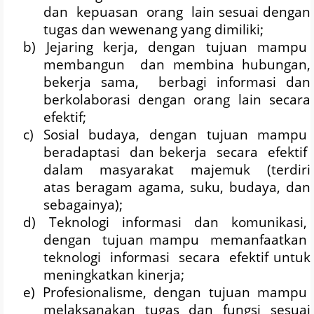
dan
kepuasan
orang
lain sesuai dengan
tugas dan wewenang yang dimiliki;
b)
Jejaring
kerja,
dengan
tujuan
mampu
membangun
dan membina hubungan,
bekerja sama,
berbagi informasi dan
berkolaborasi dengan orang lain secara
efektif;
c)
Sosial
budaya,
dengan
tujuan
mampu
beradaptasi
dan bekerja
secara
efektif
dalam
masyarakat
majemuk
(terdiri
atas beragam agama, suku, budaya, dan
sebagainya);
d)
Teknologi
informasi
dan
komunikasi,
dengan
tujuan mampu
memanfaatkan
teknologi
informasi
secara
efektif untuk
meningkatkan kinerja;
e)
Profesionalisme,
dengan
tujuan
mampu
melaksanakan tugas dan fungsi sesuai