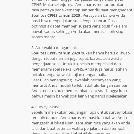
CPNS. Maka selanjutnya Anda harus menumbuhkan
rasa percaya pada kemampuan sendiri saat menghadapi
Soal tes CPNS tahun 2020
. Percayalah bahwa Anda
pasti bisa mengerjakan soal dengan lancar. Rasa
optimistis dapat memberi sugesti yang positif ke alam
bawah sadar, sehingga Anda akan merasa lebih siap
secara mental.
3. Atur waktu dengan baik
Soal tes CPNS tahun 2020
bukan hanya harus dijawab
dengan tepat namun juga cepat, karena ada waktu
pengerjaan soal. Untuk itu, selain mempelajari dan
memahami soal seleksi CPNS, Anda juga harus latihan
untuk mengatur waktu ujian dengan baik.
Saat ujian berlangsung, jawablah pertanyaan yang
menurut Anda mudah terlebih dahulu. Jangan sampai
Anda terlalu sibuk memecahkan satu soal hingga lupa
bahwa masih banyak soal lain yang harus diselesaikan.
4. Survey lokasi
Sebelum melakukan tes, jangan lupa untuk survey lokasi
terlebih dahulu. Anda harus memastikan bahwa Anda
mengetahui lokasi ujian. Tentukan rute yang akan Anda
lalui dan buat estimasi waktu perjalanan dari tempat
tinggal ke lokasi ujian. Hal ini dilakukan guna