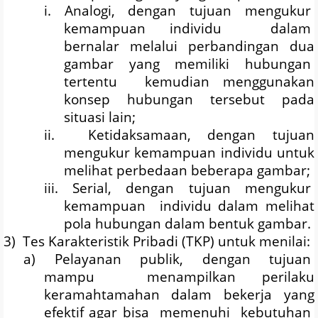
i.
Analogi,
dengan
tujuan
mengukur
kemampuan individu
dalam
bernalar
melalui
perbandingan
dua
gambar
yang
memiliki
hubungan
tertentu
kemudian menggunakan
konsep hubungan tersebut pada
situasi lain;
ii.
Ketidaksamaan, dengan tujuan
mengukur kemampuan individu untuk
melihat perbedaan beberapa gambar;
iii.
Serial,
dengan
tujuan
mengukur
kemampuan
individu dalam melihat
pola hubungan dalam bentuk gambar.
3)
Tes Karakteristik Pribadi (TKP) untuk menilai:
a)
Pelayanan
publik,
dengan
tujuan
mampu
menampilkan perilaku
keramahtamahan dalam bekerja yang
efektif agar bisa
memenuhi
kebutuhan