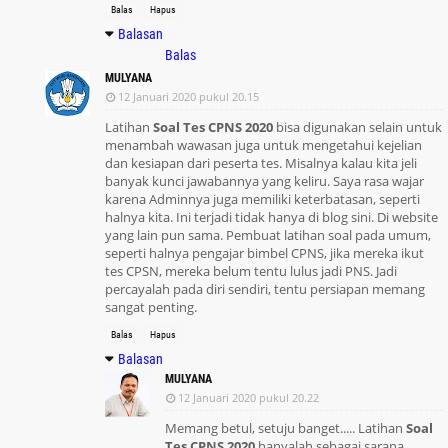
Balas
Hapus
Balasan
Balas
MULYANA
12 Januari 2020 pukul 20.15
Latihan
Soal Tes CPNS 2020
bisa digunakan selain untuk
menambah wawasan juga untuk mengetahui kejelian
dan kesiapan dari peserta tes. Misalnya kalau kita jeli
banyak kunci jawabannya yang keliru. Saya rasa wajar
karena Adminnya juga memiliki keterbatasan, seperti
halnya kita. Ini terjadi tidak hanya di blog sini. Di website
yang lain pun sama. Pembuat latihan soal pada umum,
seperti halnya pengajar bimbel CPNS, jika mereka ikut
tes CPSN, mereka belum tentu lulus jadi PNS. Jadi
percayalah pada diri sendiri, tentu persiapan memang
sangat penting.
Balas
Hapus
Balasan
MULYANA
12 Januari 2020 pukul 20.22
Memang betul, setuju banget..... Latihan
Soal
Tes CPNS 2020
hanyalah sebagai sarana