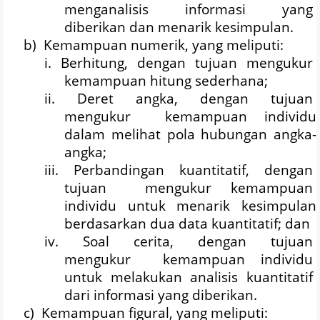
menganalisis
informasi
yang
diberikan dan menarik kesimpulan.
b)
Kemampuan numerik, yang meliputi:
i.
Berhitung,
dengan
tujuan
mengukur
kemampuan hitung sederhana;
ii.
Deret
angka,
dengan
tujuan
mengukur
kemampuan individu
dalam melihat pola hubungan angka-
angka;
iii.
Perbandingan
kuantitatif,
dengan
tujuan
mengukur kemampuan
individu
untuk
menarik
kesimpulan
berdasarkan dua data kuantitatif; dan
iv.
Soal
cerita,
dengan
tujuan
mengukur
kemampuan individu
untuk
melakukan
analisis
kuantitatif
dari informasi yang diberikan.
c)
Kemampuan figural, yang meliputi: