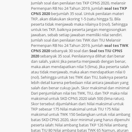
Jumlah soal dan penilaian tes TKP CPNS 2020, melansir
Permenpan RB No 24 Tahun 2019, jumlah
soal tes TKP
CPNS 2020
berjumlah 35 soal. Untuk penilaian materi
TKP, akan dilakukan skoring 1-5 (satu hingga 5). Bila
peserta tidak menjawab maka nilainya 0 (nol). Sehingga
untuk tes TKP, baiknya peserta jangan mengosongkan
jawaban, sebab setiap jawaban memiliki nilai sendiri.
Jumlah soal dan penilaian tes TWK dan TIU Melansir
Permenpan RB No 24 Tahun 2019, jumlah
soal tes TWK
CPNS 2020
sebanyak 30 soal dan
Soal tes TIU CPNS
2020
sebanyak 35 soal. Penilaiannya dilihat dari benar
dan salah, yakni: Jika peserta menjawab dengan benar,
maka akan mendapatkan nilai 5 (lima). Jika peserta salah
atau tidak menjawab, maka akan mendapatkan nilai 0
(nol). Sehingga untuk tes TWK dan TIU, baiknya peserta
lebih detail karena perbedaan nilai antara jawaban yang
salah dan benar cukup jauh. Skor maksimal dan minimal
Dari penjumlahan nilai tes TWK, TIU, dan TKP maka nilai
maksimal untuk SKD CPNS 2020 ialah 500 (lima ratus).
Skor tersebut dijumlahkan dari: Nilai maksimal untuk
TKP sebesar 175 Nilai maksimal untuk TIU 175 Nilai
maksimal untuk TWK 150 Sedangkan untuk nilai ambang
batas SKD CPNS 2020, skor minimal yang harus dipenuhi
peserta ialah: Nilai ambang batas TKP 126 Nilai ambang
batas TIU 80 Nilai ambang batas TWK 65 Namun, aturan