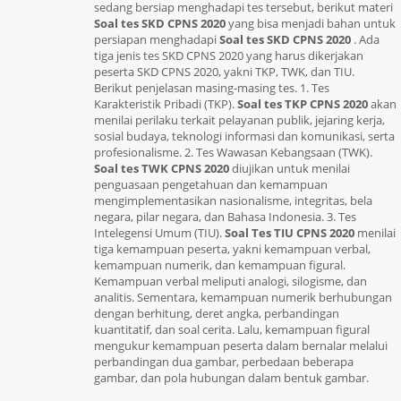
sedang bersiap menghadapi tes tersebut, berikut materi
Soal tes SKD CPNS 2020
yang bisa menjadi bahan untuk
persiapan menghadapi
Soal tes SKD CPNS 2020
. Ada
tiga jenis tes SKD CPNS 2020 yang harus dikerjakan
peserta SKD CPNS 2020, yakni TKP, TWK, dan TIU.
Berikut penjelasan masing-masing tes. 1. Tes
Karakteristik Pribadi (TKP).
Soal tes TKP CPNS 2020
akan
menilai perilaku terkait pelayanan publik, jejaring kerja,
sosial budaya, teknologi informasi dan komunikasi, serta
profesionalisme. 2. Tes Wawasan Kebangsaan (TWK).
Soal tes TWK CPNS 2020
diujikan untuk menilai
penguasaan pengetahuan dan kemampuan
mengimplementasikan nasionalisme, integritas, bela
negara, pilar negara, dan Bahasa Indonesia. 3. Tes
Intelegensi Umum (TIU).
Soal Tes TIU CPNS 2020
menilai
tiga kemampuan peserta, yakni kemampuan verbal,
kemampuan numerik, dan kemampuan figural.
Kemampuan verbal meliputi analogi, silogisme, dan
analitis. Sementara, kemampuan numerik berhubungan
dengan berhitung, deret angka, perbandingan
kuantitatif, dan soal cerita. Lalu, kemampuan figural
mengukur kemampuan peserta dalam bernalar melalui
perbandingan dua gambar, perbedaan beberapa
gambar, dan pola hubungan dalam bentuk gambar.