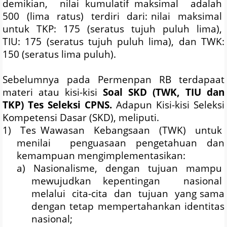
demikian,
nilai kumulatif maksimal
adalah
500
(lima
ratus)
terdiri
dari: nilai
maksimal
untuk
TKP:
175
(seratus
tujuh
puluh
lima),
TIU: 175 (seratus tujuh puluh lima), dan TWK:
150 (seratus lima puluh).
Sebelumnya pada Permenpan RB terdapaat
materi atau kisi-kisi
Soal SKD (TWK, TIU dan
TKP) Tes Seleksi CPNS
.
Adapun Kisi-kisi
Seleksi
Kompetensi Dasar (SKD), meliputi.
1)
Tes Wawasan
Kebangsaan
(TWK)
untuk
menilai
penguasaan pengetahuan dan
kemampuan mengimplementasikan:
a)
Nasionalisme,
dengan
tujuan
mampu
mewujudkan kepentingan
nasional
melalui
cita-cita
dan
tujuan
yang sama
dengan tetap mempertahankan identitas
nasional;