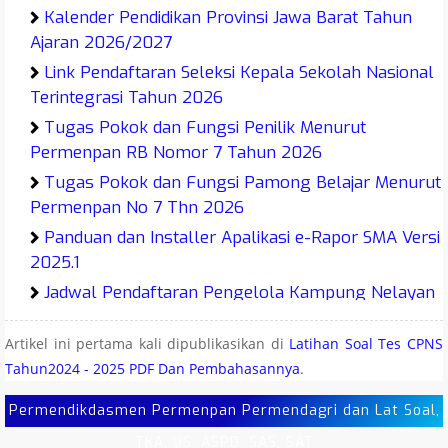
Kalender Pendidikan Provinsi Jawa Barat Tahun
Ajaran 2026/2027
Link Pendaftaran Seleksi Kepala Sekolah Nasional
Terintegrasi Tahun 2026
Tugas Pokok dan Fungsi Penilik Menurut
Permenpan RB Nomor 7 Tahun 2026
Tugas Pokok dan Fungsi Pamong Belajar Menurut
Permenpan No 7 Thn 2026
Panduan dan Installer Apalikasi e-Rapor SMA Versi
2025.1
Jadwal Pendaftaran Pengelola Kampung Nelayan
Merah Putih (KNMP) Tahun 2026
Artikel ini pertama kali dipublikasikan di
Latihan Soal Tes CPNS
Juknis O2SN SMA MA SMK Tahun 2026
Tahun2024 - 2025 PDF Dan Pembahasannya
.
Juknis O2SN SMP MTs Tahun 2026
Juknis O2SN SD MI Tahun 2026
Permendikdasmen Permenpan Permendagri dan Lat Soal,
Latihan Soal Sumatif Antar Jenjang SD MI Tahun
TKA, US, ASPD, SAS, SAT