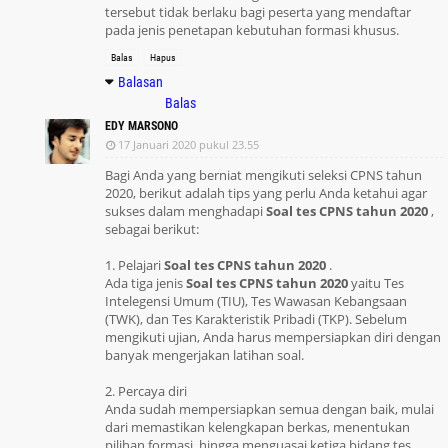
tersebut tidak berlaku bagi peserta yang mendaftar
pada jenis penetapan kebutuhan formasi khusus.
Balas
Hapus
Balasan
Balas
EDY MARSONO
17 Januari 2020 pukul 23.55
Bagi Anda yang berniat mengikuti seleksi CPNS tahun
2020, berikut adalah tips yang perlu Anda ketahui agar
sukses dalam menghadapi
Soal tes CPNS tahun 2020
,
sebagai berikut:
1. Pelajari
Soal tes CPNS tahun 2020
.
Ada tiga jenis
Soal tes CPNS tahun 2020
yaitu Tes
Intelegensi Umum (TIU), Tes Wawasan Kebangsaan
(TWK), dan Tes Karakteristik Pribadi (TKP). Sebelum
mengikuti ujian, Anda harus mempersiapkan diri dengan
banyak mengerjakan latihan soal.
2. Percaya diri
Anda sudah mempersiapkan semua dengan baik, mulai
dari memastikan kelengkapan berkas, menentukan
pilihan formasi, hingga menguasai ketiga bidang tes